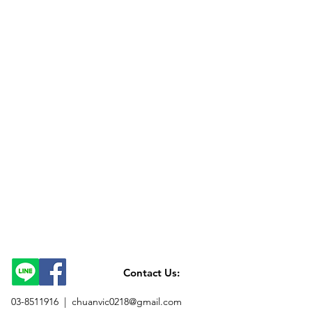
Contact Us:
03-8511916 |
chuanvic0218@gmail.com