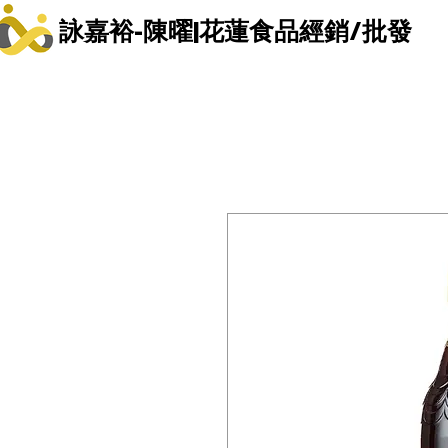
詠嘉裕-陳曜|花蓮食品經銷/批發