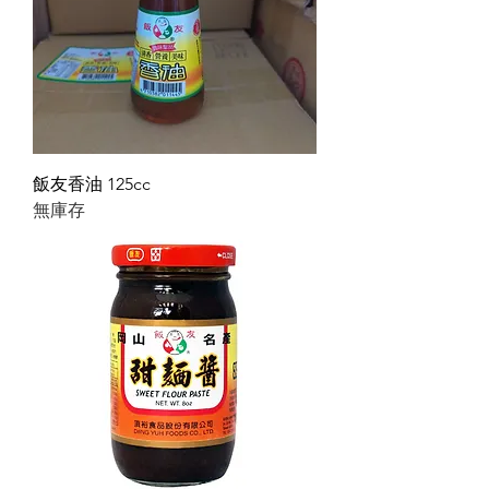
飯友香油 125cc
無庫存