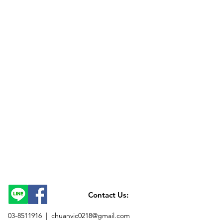
Contact Us:
03-8511916 |
chuanvic0218@gmail.com