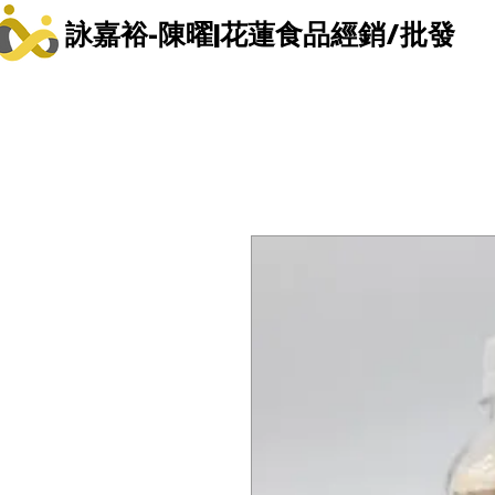
詠嘉裕-陳曜|花蓮食品經銷/批發