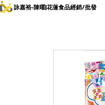
詠嘉裕-陳曜|花蓮食品經銷/批發