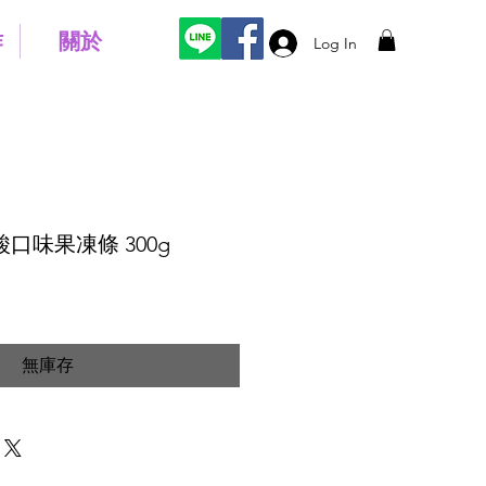
作
關於
Log In
 乳酸口味果凍條 300g
無庫存