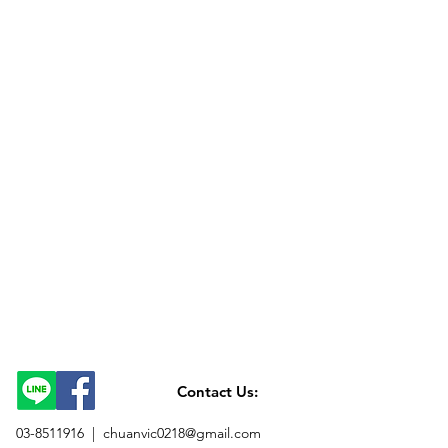
Contact Us:
03-8511916 |
chuanvic0218@gmail.com