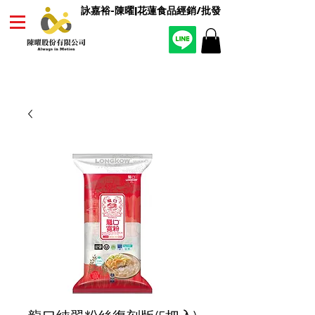
詠嘉裕-陳曜|花蓮食品經銷/批發