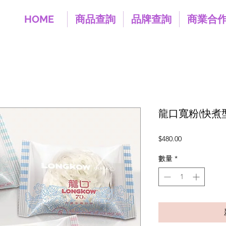
HOME
商品查詢
品牌查詢
商業合
龍口寬粉(快煮型)
價
$480.00
格
數量
*