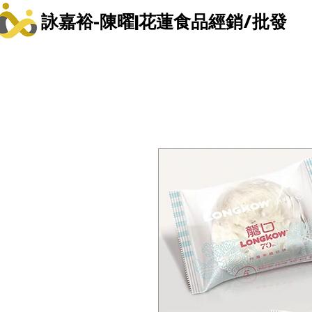
詠嘉裕-陳曜|花蓮食品經銷/批發