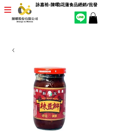
詠嘉裕-陳曜|花蓮食品經銷/批發