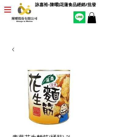
詠嘉裕-陳曜|花蓮食品經銷/批發