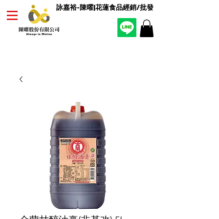
詠嘉裕-陳曜|花蓮食品經銷/批發