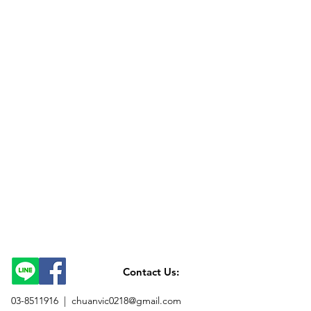
Contact Us:
03-8511916 |
chuanvic0218@gmail.com