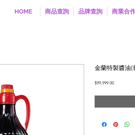
HOME
商品查詢
品牌查詢
商業合
金蘭特製醬油(非基
價
$99,999.00
格