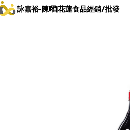
詠嘉裕-陳曜|花蓮食品經銷/批發