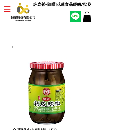
詠嘉裕-陳曜|花蓮食品經銷/批發