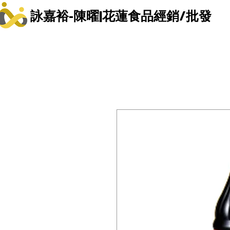
詠嘉裕-陳曜|花蓮食品經銷/批發