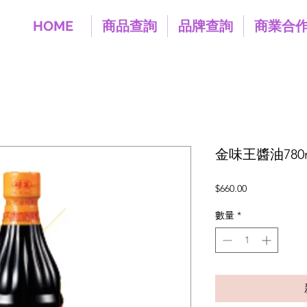
HOME
商品查詢
品牌查詢
商業合
金味王醬油780ml
價
$660.00
格
數量
*