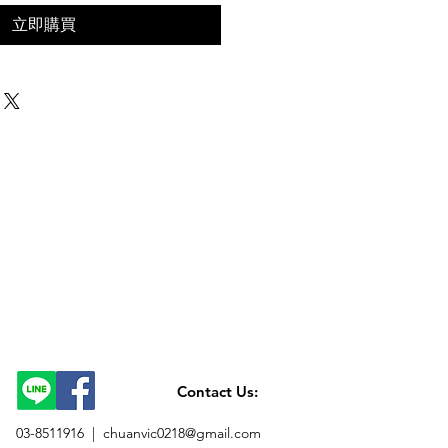
立即購買
Contact Us:
03-8511916 |
chuanvic0218@gmail.com