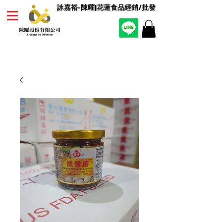
詠嘉裕-陳曜|花蓮食品經銷/批發