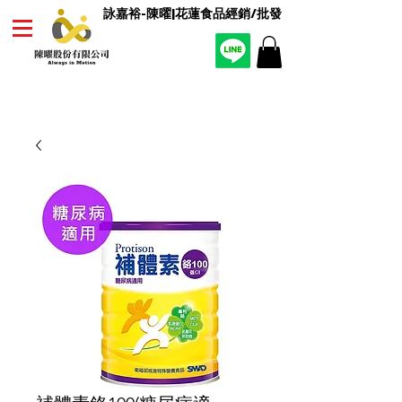
詠嘉裕-陳曜|花蓮食品經銷/批發