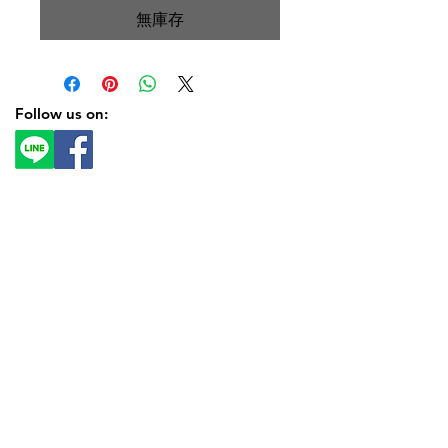
無庫存
Follow us on:
Contact Us:
03-8511916
|
chuanvic0218@gmail.com