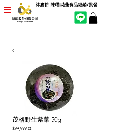
詠嘉裕-陳曜|花蓮食品經銷/批發
茂格野生紫菜 50g
價
$99,999.00
格