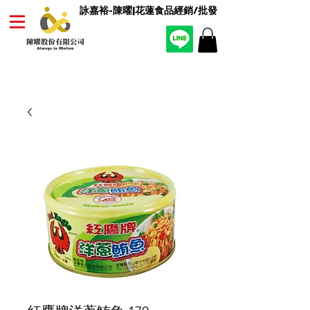
詠嘉裕-陳曜|花蓮食品經銷/批發