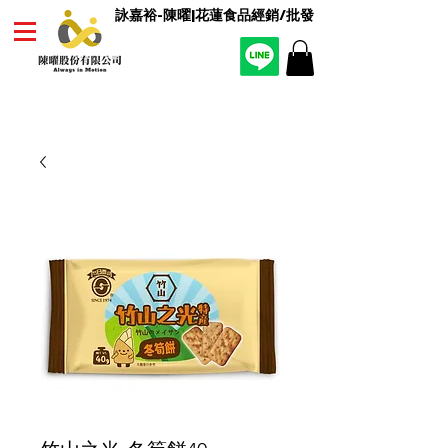
詠嘉裕-陳曜|花蓮食品經銷/批發