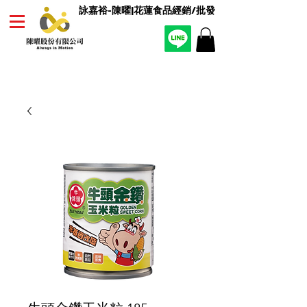
詠嘉裕-陳曜|花蓮食品經銷/批發