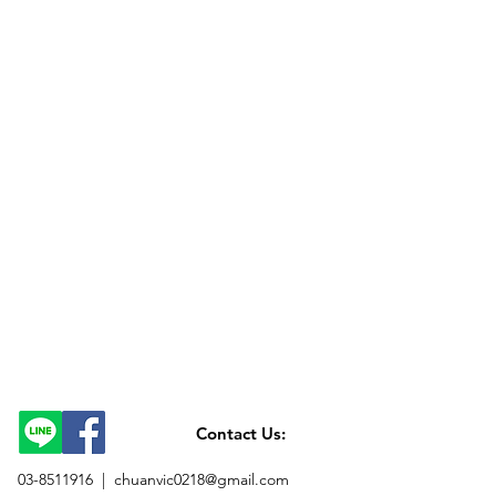
Contact Us:
03-8511916 |
chuanvic0218@gmail.com