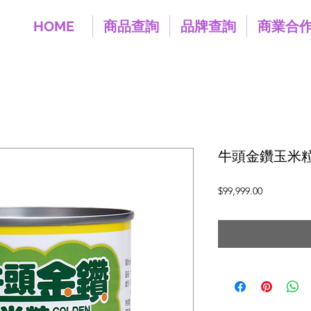
HOME
商品查詢
品牌查詢
商業合
牛頭金鑽玉米粒(易
價
$99,999.00
格