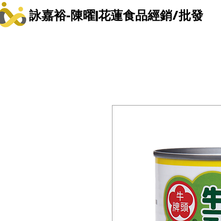
詠嘉裕-陳曜|花蓮食品經銷/批發