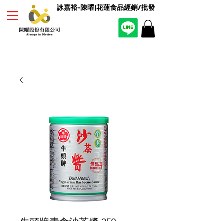
詠嘉裕-陳曜|花蓮食品經銷/批發