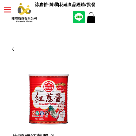
詠嘉裕-陳曜|花蓮食品經銷/批發