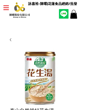
詠嘉裕-陳曜|花蓮食品經銷/批發