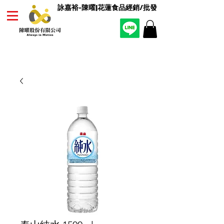
詠嘉裕-陳曜|花蓮食品經銷/批發