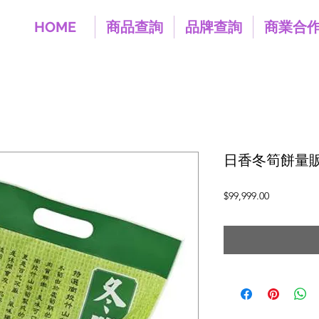
HOME
商品查詢
品牌查詢
商業合
日香冬筍餅量販包
價
$99,999.00
格