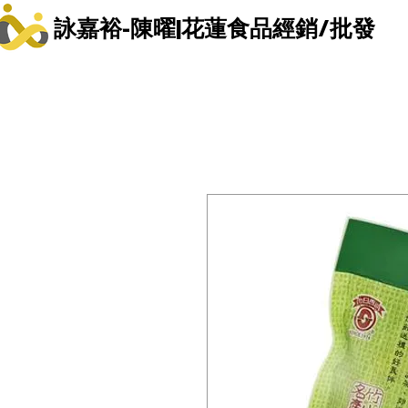
詠嘉裕-陳曜|花蓮食品經銷/批發