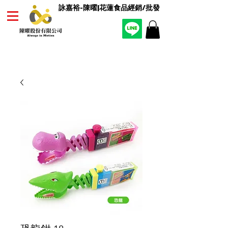
詠嘉裕-陳曜|花蓮食品經銷/批發