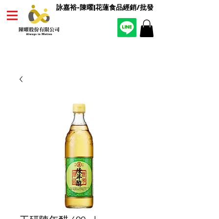
詠嘉裕-陳曜|花蓮食品經銷/批發