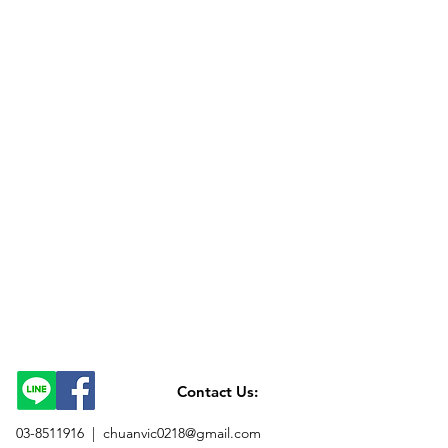
Contact Us:
03-8511916 |
chuanvic0218@gmail.com