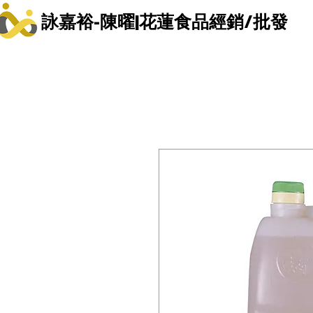
詠嘉裕-陳曜|花蓮食品經銷/批發