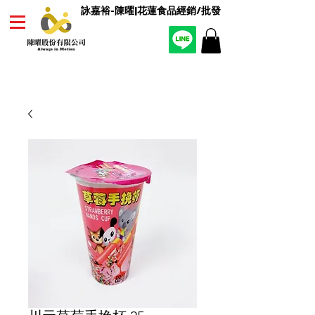
詠嘉裕-陳曜|花蓮食品經銷/批發