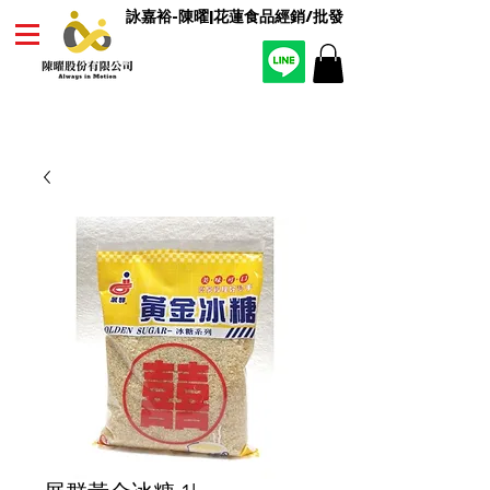
詠嘉裕-陳曜|花蓮食品經銷/批發