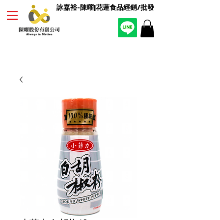
詠嘉裕-陳曜|花蓮食品經銷/批發