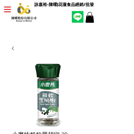
詠嘉裕-陳曜|花蓮食品經銷/批發