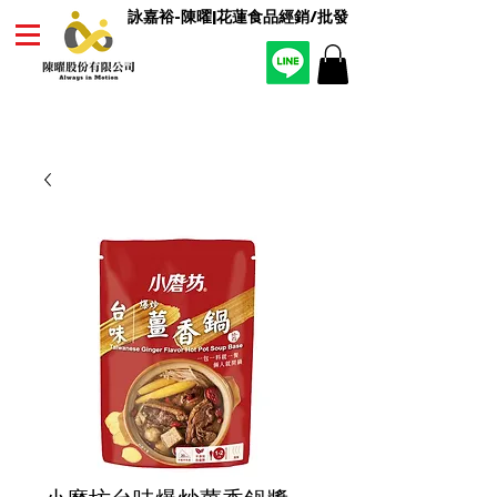
詠嘉裕-陳曜|花蓮食品經銷/批發