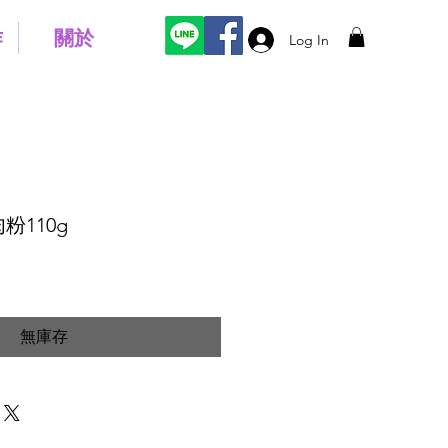
作
關於
Log In
粉110g
無庫存