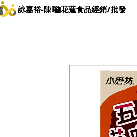
詠嘉裕-陳曜|花蓮食品經銷/批發