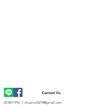
Contact Us:
03-8511916 |
chuanvic0218@gmail.com