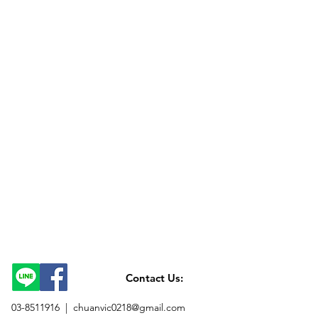
Contact Us:
03-8511916 |
chuanvic0218@gmail.com