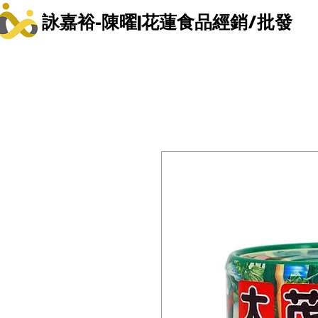
詠嘉裕-陳曜|花蓮食品經銷/批發