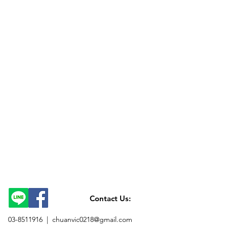
Contact Us:
03-8511916 |
chuanvic0218@gmail.com