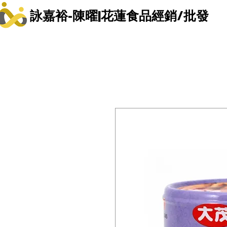
詠嘉裕-陳曜|花蓮食品經銷/批發