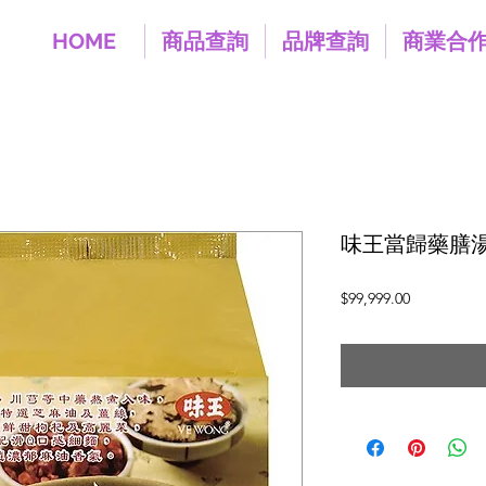
HOME
商品查詢
品牌查詢
商業合
味王當歸藥膳湯麵(
價
$99,999.00
格