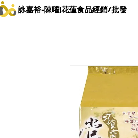
詠嘉裕-陳曜|花蓮食品經銷/批發