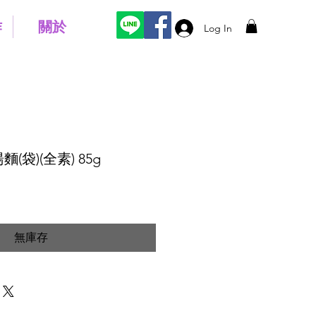
作
關於
Log In
袋)(全素) 85g
無庫存