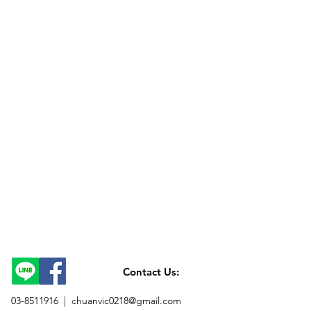
Contact Us:
03-8511916 |
chuanvic0218@gmail.com