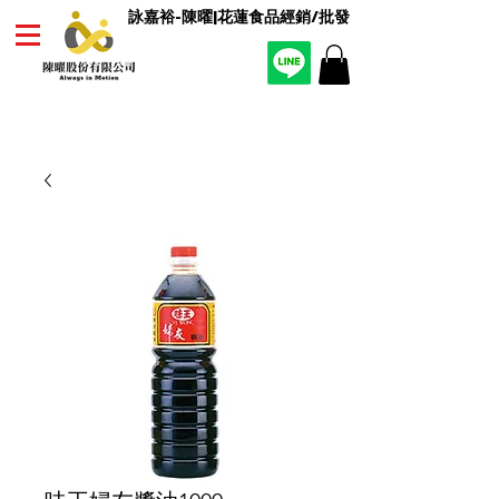
詠嘉裕-陳曜|花蓮食品經銷/批發