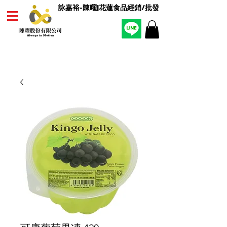
詠嘉裕-陳曜|花蓮食品經銷/批發