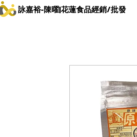
詠嘉裕-陳曜|花蓮食品經銷/批發