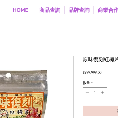
HOME
商品查詢
品牌查詢
商業合
原味復刻紅梅
價
$999,999.00
格
數量
*