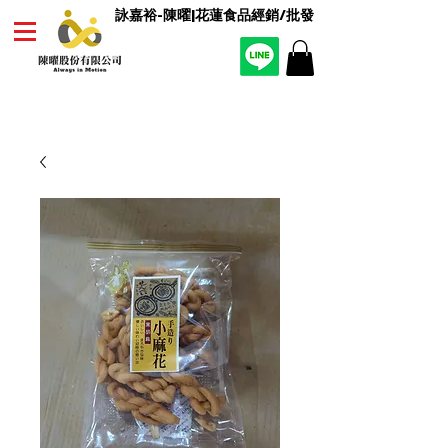
詠嘉裕-陳曜|花蓮食品經銷/批發